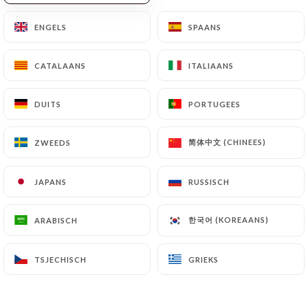
ENGELS
ENGELS
SPAANS
SPAANS
CATALAANS
CATALAANS
ITALIAANS
ITALIAANS
Chez Gustave
DUITS
DUITS
PORTUGEES
PORTUGEES
简体中文 (CHINEES)
简体中文 (CHINEES)
ZWEEDS
ZWEEDS
82 REVIEW
CAFÉ -BAR - BRASSERIE
JAPANS
JAPANS
RUSSISCH
RUSSISCH
6 Place Gustave Toudouze
75009 Paris France
한국어 (KOREAANS)
한국어 (KOREAANS)
ARABISCH
ARABISCH
TSJECHISCH
TSJECHISCH
GRIEKS
GRIEKS
Wie zijn wij?