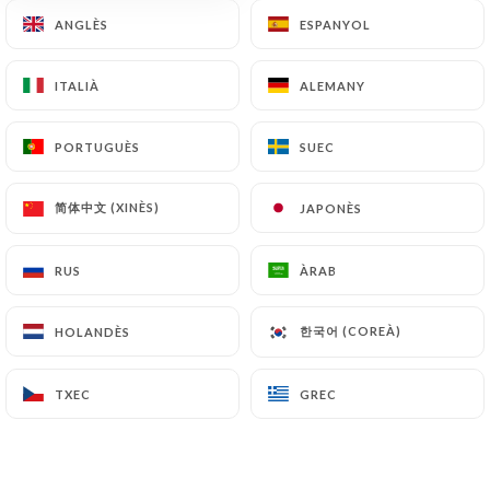
ANGLÈS
ANGLÈS
ESPANYOL
ESPANYOL
ITALIÀ
ITALIÀ
ALEMANY
ALEMANY
PORTUGUÈS
PORTUGUÈS
SUEC
SUEC
Chez Gustave
简体中文 (XINÈS)
简体中文 (XINÈS)
JAPONÈS
JAPONÈS
82 RESSENYA
RUS
RUS
ÀRAB
ÀRAB
CAFÉ -BAR - BRASSERIE
6 Place Gustave Toudouze
한국어 (COREÀ)
한국어 (COREÀ)
HOLANDÈS
HOLANDÈS
75009 Paris France
TXEC
TXEC
GREC
GREC
Qui som?