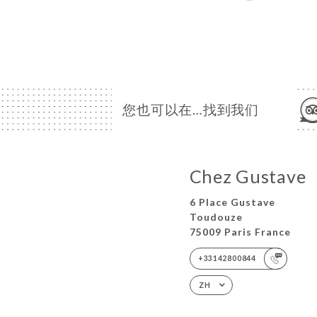
您也可以在…找到我们
Chez Gustave
6 Place Gustave
Toudouze
75009 Paris France
+33142800844
ZH