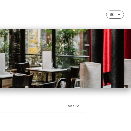
ES
Más