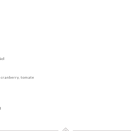
6cl
cranberry, tomate
l