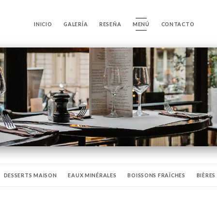
INICIO
GALERÍA
RESEÑA
MENÚ
CONTACTO
DESSERTS MAISON
EAUX MINÉRALES
BOISSONS FRAÎCHES
BIÈRES
OLS
COCKTAILS CRÉATIONS
COCKTAILS CLASSIQUES
LA CAVE