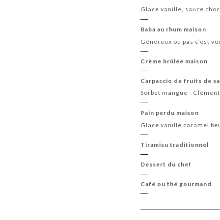
Glace vanille, sauce cho
Baba au rhum maison
Généreux ou pas c’est vo
Crème brûlée maison
Carpaccio de fruits de s
Sorbet mangue - Clémenti
Pain perdu maison
Glace vanille caramel be
Tiramisu traditionnel
Dessert du chef
Café ou thé gourmand