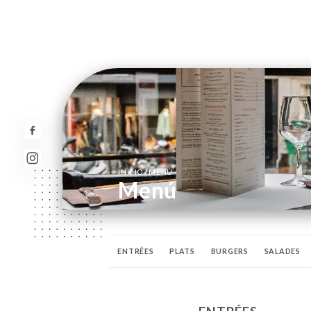
/
INICIO
MENÚ
Menú
ENTRÉES
PLATS
BURGERS
SALADES
APÉRITIFS
DIGESTIFS
WHISKIES
ALCO