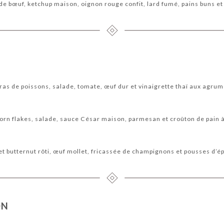
e bœuf, ketchup maison, oignon rouge confit, lard fumé, pains buns et
as de poissons, salade, tomate, œuf dur et vinaigrette thaï aux agru
corn flakes, salade, sauce César maison, parmesan et croûton de pain à 
t butternut rôti, œuf mollet, fricassée de champignons et pousses d’é
ON