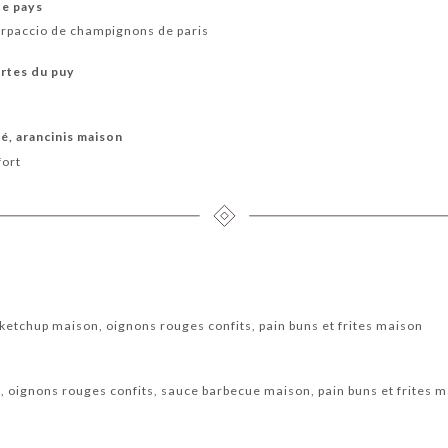
de pays
arpaccio de champignons de paris
vertes du puy
é, arancinis maison
fort
ketchup maison, oignons rouges confits, pain buns et frites maison
h, oignons rouges confits, sauce barbecue maison, pain buns et frites 