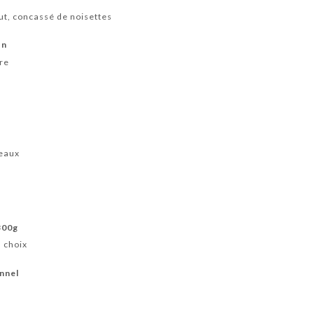
ut, concassé de noisettes
on
re
reaux
300g
u choix
onnel