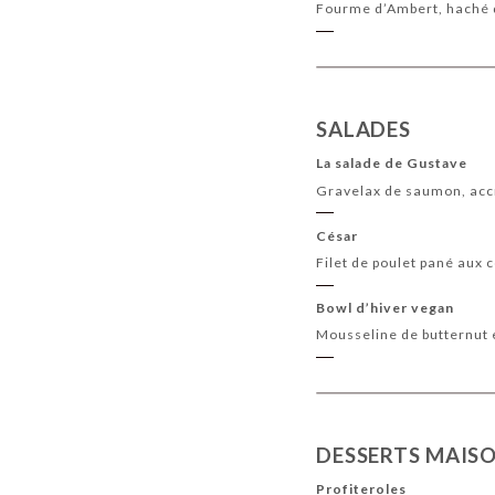
Fourme d’Ambert, haché d
SALADES
La salade de Gustave
Gravelax de saumon, accr
César
Filet de poulet pané aux 
Bowl d’hiver vegan
Mousseline de butternut e
DESSERTS MAIS
Profiteroles