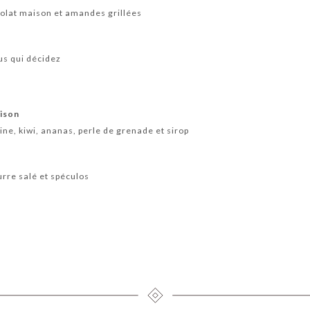
colat maison et amandes grillées
us qui décidez
aison
ne, kiwi, ananas, perle de grenade et sirop
urre salé et spéculos