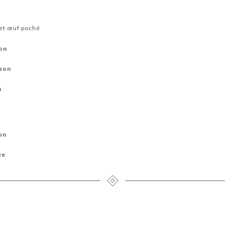
 et œuf poché
son
ison
n
on
ée