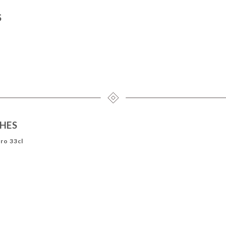
S
CHES
ro 33cl