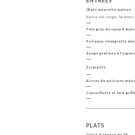
ENTRÉES
LES BULLES
BOISSONS CHAUDES
Œufs meurette maison
Sauce vin rouge, lardons
Foie gras de canard mai
Poireaux vinaigrette ma
Soupe gratinée à l’oigno
Escargots
Accras de poissons mais
Cancoillotte et lard grill
PLATS
Gigot d’agneau de 7h