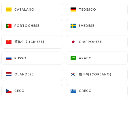
Albicocca, mango
CATALANO
CATALANO
TEDESCO
TEDESCO
4.70€
PORTOGHESE
PORTOGHESE
SVEDESE
SVEDESE
Succo di frutta spremuto 25cl
arancia, limone
简体中文 (CINESE)
简体中文 (CINESE)
GIAPPONESE
GIAPPONESE
5.50€
RUSSO
RUSSO
ARABO
ARABO
한국어 (COREANO)
한국어 (COREANO)
OLANDESE
OLANDESE
BIRRE
CECO
CECO
GRECO
GRECO
BIRRE IN BOTTIGLIA
Sidro crudo, Corona 33cl
6.50€