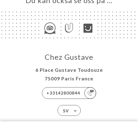
Du kan också se oss på …
Chez Gustave
6 Place Gustave Toudouze
75009 Paris France
+33142800844
SV
HEM
GALLERI