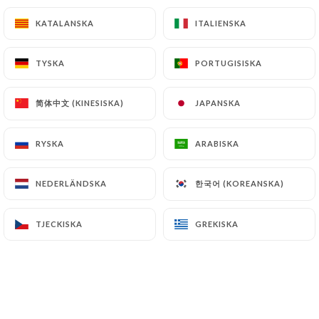
5.50€
KATALANSKA
KATALANSKA
ITALIENSKA
ITALIENSKA
TYSKA
TYSKA
PORTUGISISKA
PORTUGISISKA
简体中文 (KINESISKA)
简体中文 (KINESISKA)
JAPANSKA
JAPANSKA
BIÈRES
BIÈRES BOUTEILLES
RYSKA
RYSKA
ARABISKA
ARABISKA
Cidre brut, Corona 33cl
한국어 (KOREANSKA)
한국어 (KOREANSKA)
NEDERLÄNDSKA
NEDERLÄNDSKA
6.50€
TJECKISKA
TJECKISKA
GREKISKA
GREKISKA
BIÈRES PRESSION
25cl
46cl
Silver, la blonde du bistrot
4.00€
7.00€